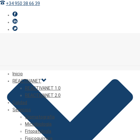
+34 950 38 66 39
Inicio
REACTIVANET
REACTIVANET 1.0
REACTIVANET 2.0
Calidad
Servicios
Cromatografía
Microbiología
Fitopatología
Fisicoquímica