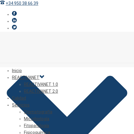
+34 950 38 66 39
Inicio
REACTIVANET
REACTIVANET 1.0
REACTIVANET 2.0
Calidad
Servicios
Cromatografía
Microbiología
Fitopatología
Fisicoquímica