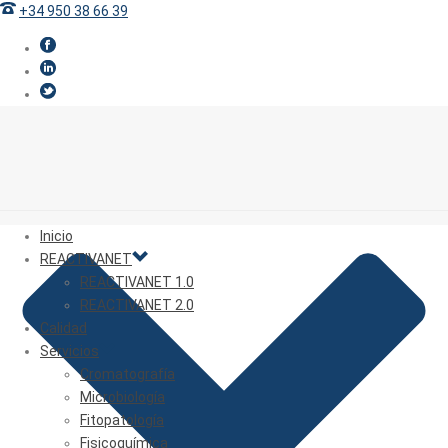
+34 950 38 66 39
Inicio
REACTIVANET
REACTIVANET 1.0
REACTIVANET 2.0
Calidad
Servicios
Cromatografía
Microbiología
Fitopatología
Fisicoquímica